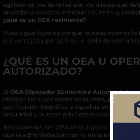
agilidad en los trámites son los pilares que def
importar o exportar mercancías, es muy proba
¿qué es un OEA realmente?
Pues sigue leyendo porque te desglosamos la 
sus ventajas y por qué es un sello de confianz
¿QUÉ ES UN OEA U OP
AUTORIZADO?
El
OEA (Operador Económico Autorizado)
es 
otorgan las autoridades aduaneras, en nuestro 
certificación identifica a aquellas empresas 
seguridad y buenas prácticas en su cadena de 
Básicamente, ser OEA sería algo así como tene
que la administración confía en la empresa, lo