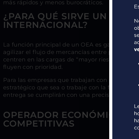
más rápidos y menos burocráticos.
¿PARA QUÉ SIRVE UN OEA E
INTERNACIONAL?
La función principal de un OEA es garantizar 
agilizar el flujo de mercancías entre países, 
centren en las cargas de “mayor riesgo”, mient
fluyen con prioridad.
Para las empresas que trabajan con países fue
estratégico que sea o trabaje con la figura del
entrega se cumplirán con una precisión superi
OPERADOR ECONÓMICO AU
COMPETITIVAS