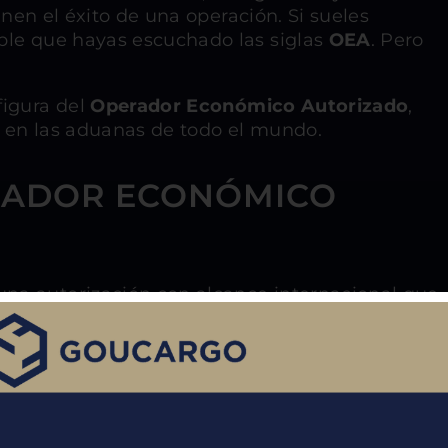
inen el éxito de una operación. Si sueles
ble que hayas escuchado las siglas
OEA
. Pero
figura del
Operador Económico Autorizado
,
a en las aduanas de todo el mundo.
ERADOR ECONÓMICO
una autorización con alcance internacional que
caso en España, la Agencia Tributaria. Esta
que cumplen con rigurosos estándares de
suministro.
r un «pasaporte VIP» ante la aduana. Significa
 que significa que los procesos serán mucho