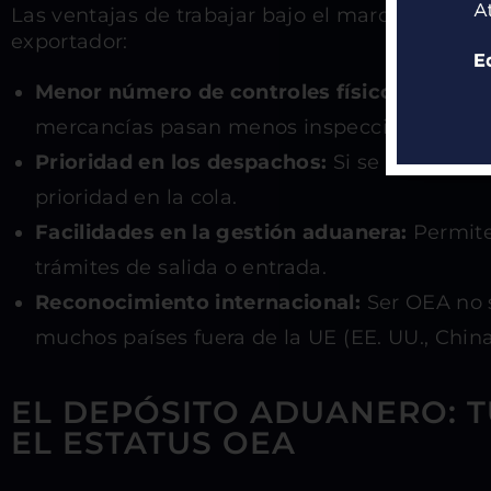
Las ventajas de trabajar bajo el marco OEA son
exportador:
Menor número de controles físicos y docu
mercancías pasan menos inspecciones.
Prioridad en los despachos:
Si se seleccion
prioridad en la cola.
Facilidades en la gestión aduanera:
Permite 
trámites de salida o entrada.
Reconocimiento internacional:
Ser OEA no s
muchos países fuera de la UE (EE. UU., China, 
EL DEPÓSITO ADUANERO: T
EL ESTATUS OEA