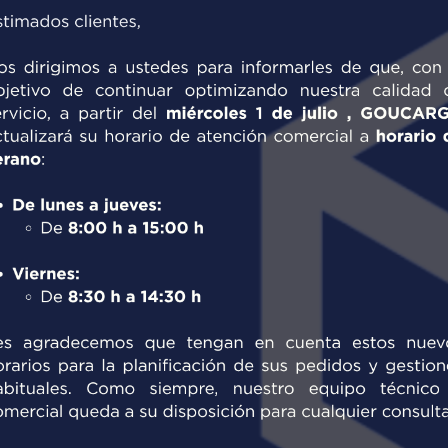
N LA LOGÍSTICA
una
cadena de suministro segura
. Sirve para
permitiendo que las autoridades aduaneras se
ras que las de los operadores autorizados
ra de la Unión Europea, contar con un socio
 OEA, es una garantía de que sus plazos de
or.
TORIZADO: VENTAJAS