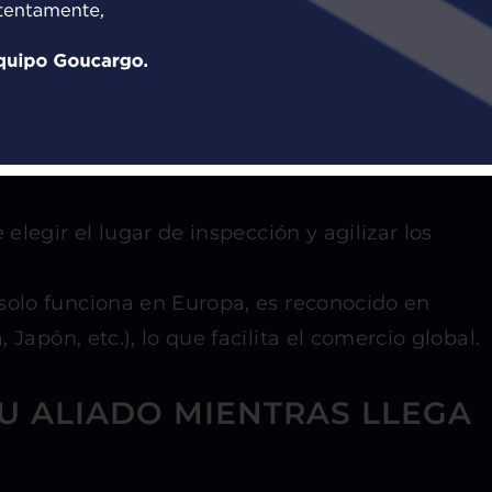
 directas para cualquier importador o
mentales:
Al ser operadores de confianza, sus
a la mercancía para inspección, un OEA tiene
elegir el lugar de inspección y agilizar los
olo funciona en Europa, es reconocido en
Japón, etc.), lo que facilita el comercio global.
U ALIADO MIENTRAS LLEGA