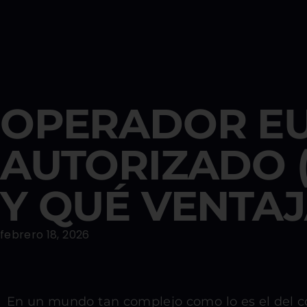
OPERADOR E
AUTORIZADO (
Y QUÉ VENTA
febrero 18, 2026
En un mundo tan complejo como lo es el del co