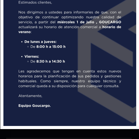
pabellón 7, stand 7G34 del IFEMA. La feria
Logistics & Automation
reúne a empresas y
expertos que, como tú, buscan
soluciones
logísticas innovadoras y
sostenibles. Te invitamos a conocer cómo
nuestra logística
integral y logística 3PL
pueden mejorar tu cadena de suministro.
Juntos, reduciremos el impacto ambiental y
aumentaremos la eficiencia. Hablaremos de
mejores prácticas y soluciones tecnológicas
para lograr una logística más sostenible y
efectiva. ¡Ven y descubre cómo podemos
impulsar tus resultados cuidando el planeta!
¡Nos vemos en IFEMA el 27 y 28 de
noviembre!