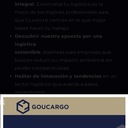
integral
. Externaliza tu logística de la
mano de los mejores profesionales para
que tú solo te centres en lo que mejor
sabes hacer: tu trabajo.
Descubrir nuestra apuesta por una
logística
sostenible
, diseñada para empresas que
buscan reducir su impacto ambiental sin
perder competitividad.
Hablar de innovación y tendencias
en un
sector logístico que avanza a pasos
agigantados.
¡Te esperamos en Logistics &
Automation
2024!
No pierdas la oportunidad de
visitarnos en el